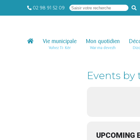
02 98 91 52 09
Vie municipale
–
Mon quotidien
–
Déco
Vuhez Ti- Kêr
War ma devezh
Diz
Events by 
UPCOMING 