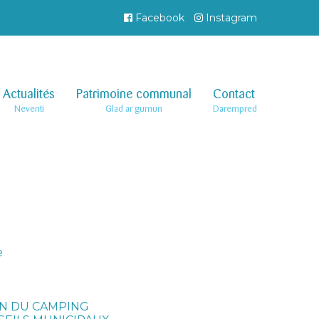
Facebook
Instagram
Actualités
–
Patrimoine communal
–
Contact
–
Neventi
Glad ar gumun
Darempred
e
ON DU CAMPING