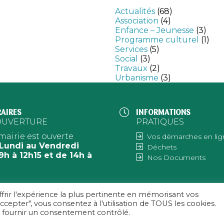
Actualités
(68)
Association
(4)
Enfance – Jeunesse
(3)
Programme culturel
(1)
Services
(5)
Social
(3)
Travaux
(2)
Urbanisme
(3)
AIRES
INFORMATIONS
OUVERTURE
PRATIQUES
mairie est ouverte
Vos démarches en lig
Lundi au Vendredi
Déchets
9h à 12h15 et de 14h à
Nos Documents
h
ffrir l'expérience la plus pertinente en mémorisant vos
accepter", vous consentez à l'utilisation de TOUS les cookies.
POLITIQUE DE CONFIDENTIALITÉ
|
© CONCEPTION & DÉVELOPPEMENT NETAO | T
ur fournir un consentement contrôlé.