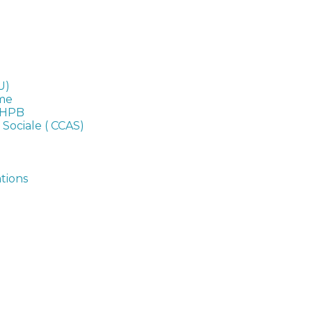
U)
sme
CHPB
Sociale ( CCAS)
tions