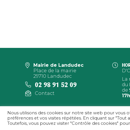
Mairie de Landudec
HOR
Place de la mairie
D'
29710 Landudec
La 
02 98 91 52 09
du
de
Contact
17
Nous utilisons des cookies sur notre site web pour vous o
préférences et vos visites répétées. En cliquant sur "Tout 
MENTIONS LÉGALES
|
Toutefois, vous pouvez visiter "Contrôle des cookies" po