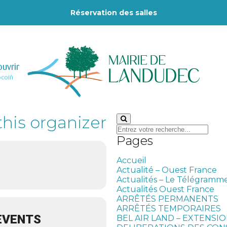
Réservation des salles
uvrir
–
ocoiñ
this organizer
Search
for:
Pages
Accueil
Actualité – Ouest France
Actualités – Le Télégramm
Actualités Ouest France
ARRÊTÉS PERMANENTS
ARRÊTÉS TEMPORAIRES
EVENTS
BEL AIR LAND – EXTENSI