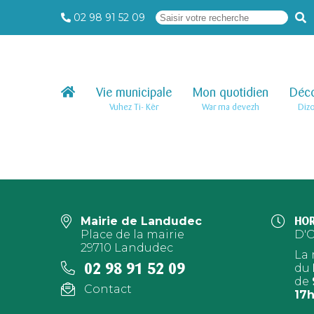
02 98 91 52 09
Vie municipale
–
Mon quotidien
–
Déco
Vuhez Ti- Kêr
War ma devezh
Diz
Mairie de Landudec
HOR
Place de la mairie
D'
29710 Landudec
La 
02 98 91 52 09
du
de
Contact
17