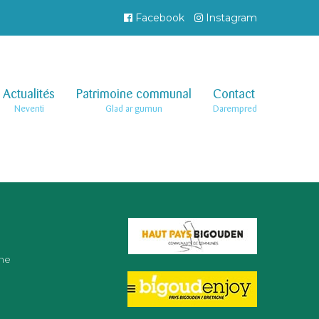
Facebook
Instagram
Actualités
–
Patrimoine communal
–
Contact
–
Neventi
Glad ar gumun
Darempred
ne