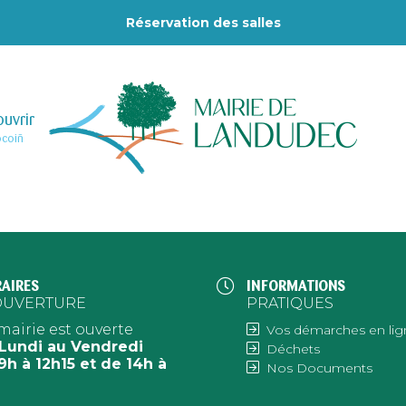
Réservation des salles
uvrir
–
ocoiñ
AIRES
INFORMATIONS
OUVERTURE
PRATIQUES
mairie est ouverte
Vos démarches en lig
Lundi au Vendredi
Déchets
9h à 12h15 et de 14h à
Nos Documents
h