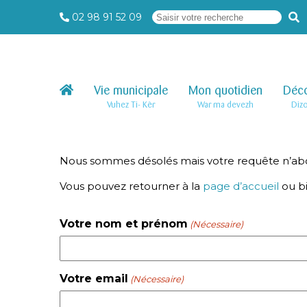
02 98 91 52 09
Vie municipale
–
Mon quotidien
–
Déco
Vuhez Ti- Kêr
War ma devezh
Diz
Nous sommes désolés mais votre requête n’abou
Vous pouvez retourner à la
page d’accueil
ou b
Votre nom et prénom
(Nécessaire)
Votre email
(Nécessaire)