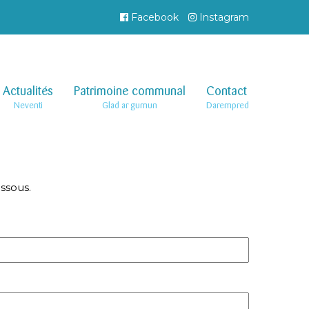
Facebook
Instagram
Actualités
–
Patrimoine communal
–
Contact
–
Neventi
Glad ar gumun
Darempred
ssous.