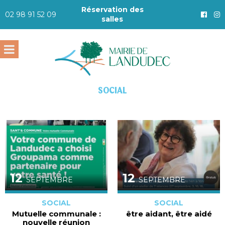
Réservation des
02 98 91 52 09
salles
SOCIAL
12
12
SEPTEMBRE
SEPTEMBRE
SOCIAL
SOCIAL
Mutuelle communale :
être aidant, être aidé
nouvelle réunion