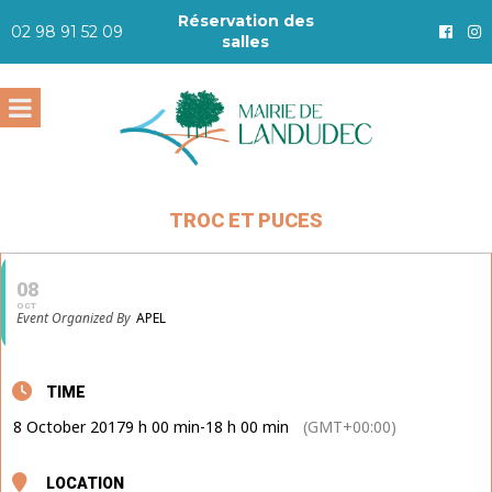
Réservation des
02 98 91 52 09
salles
TROC ET PUCES
08
OCT
Event Organized By
APEL
TIME
8 October 2017
9 h 00 min
-
18 h 00 min
(GMT+00:00)
LOCATION