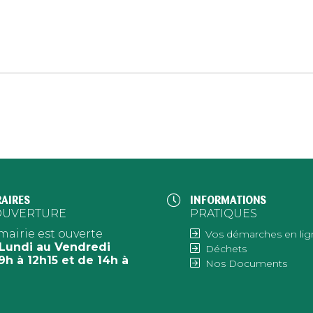
AIRES
INFORMATIONS
OUVERTURE
PRATIQUES
mairie est ouverte
Vos démarches en lig
Lundi au Vendredi
Déchets
9h à 12h15 et de 14h à
Nos Documents
h