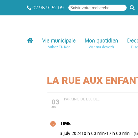
02 98 91 52 09
Vie municipale
–
Mon quotidien
–
Déco
Vuhez Ti- Kêr
War ma devezh
Diz
LA RUE AUX ENFAN
PARKING DE L'ÉCOLE
03
JUL
TIME
3 July 2024
10 h 00 min
-
17 h 00 min
(