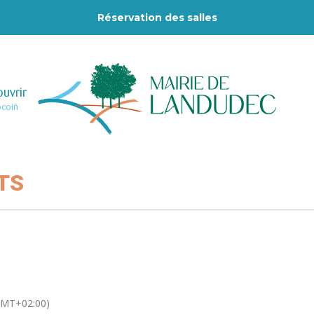
Réservation des salles
uvrir
–
ocoiñ
TS
GMT+02:00)