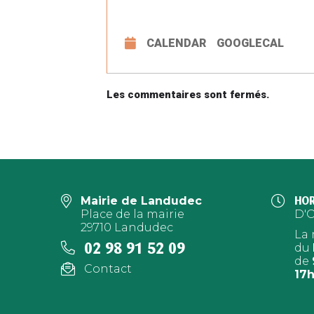
CALENDAR
GOOGLECAL
Les commentaires sont fermés.
Mairie de Landudec
HOR
Place de la mairie
D'
29710 Landudec
La 
02 98 91 52 09
du
de
Contact
17