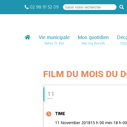
02 98 91 52 09
Vie municipale
–
Mon quotidien
–
Déco
Vuhez Ti- Kêr
War ma devezh
Diz
FILM DU MOIS DU 
11
NOV
TIME
11 November 2018
15 h 00 min
-
18 h 0