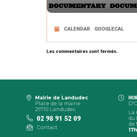
CALENDAR
GOOGLECAL
Les commentaires sont fermés.
Mairie de Landudec
HOR
Place de la mairie
D'
29710 Landudec
La 
02 98 91 52 09
du
de
Contact
17