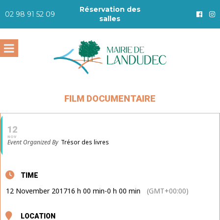
Réservation des
02 98 91 52 09
salles
FILM DOCUMENTAIRE
12
NOV
Event Organized By
Trésor des livres
TIME
12 November 2017
16 h 00 min
-
0 h 00 min
(GMT+00:00)
LOCATION