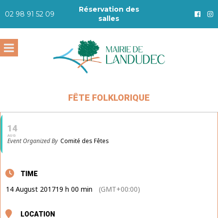
Réservation des
02 98 91 52 09
salles
FÊTE FOLKLORIQUE
14
AUG
Event Organized By
Comité des Fêtes
TIME
14 August 2017
19 h 00 min
(GMT+00:00)
LOCATION