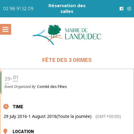
Réservation des
02 98 91 52 09
salles
FÊTE DES 3 ORMES
01
29
AUG
JUL
Event Organized By
Comité des Fêtes
TIME
29 July 2016
-
1 August 2016
(Toute la journée)
(GMT+00:00)
LOCATION