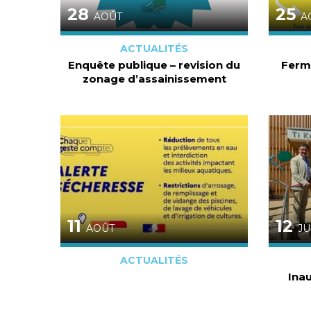
28
25
AOÛT
A
ACTUALITÉS
Enquête publique – revision du
Ferm
zonage d’assainissement
11
12
AOÛT
JU
ACTUALITÉS
Inau