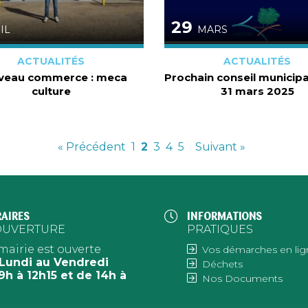
29
IL
MARS
ACTUALITÉS
ACTUALITÉS
veau commerce : meca
Prochain conseil municipal
culture
31 mars 2025
« Précédent
1
2
3
4
5
Suivant »
AIRES
INFORMATIONS
OUVERTURE
PRATIQUES
mairie est ouverte
Vos démarches en lig
Lundi au Vendredi
Déchets
9h à 12h15 et de 14h à
Nos Documents
h