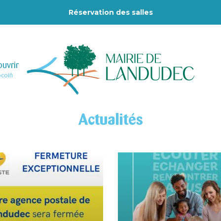
Réservation des salles
uvrir
–
ocoiñ
Actualités