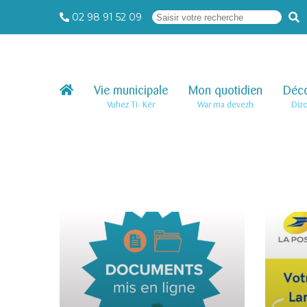
02 98 91 52 09
Vie municipale
–
Mon quotidien
–
Déco
Vuhez Ti- Kêr
War ma devezh
Diz