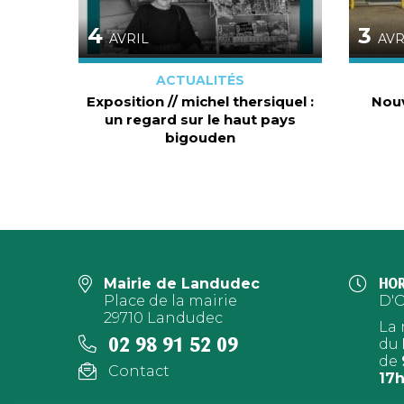
4
3
AVRIL
AVR
ACTUALITÉS
Exposition // michel thersiquel :
Nou
un regard sur le haut pays
bigouden
Mairie de Landudec
HOR
Place de la mairie
D'
29710 Landudec
La 
02 98 91 52 09
du
de
Contact
17