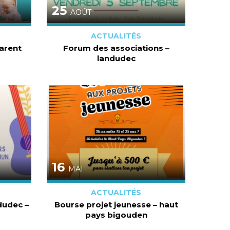
25
AOÛT
ACTUALITÉS
parent
Forum des associations –
landudec
16
MAI
ACTUALITÉS
dudec –
Bourse projet jeunesse – haut
pays bigouden