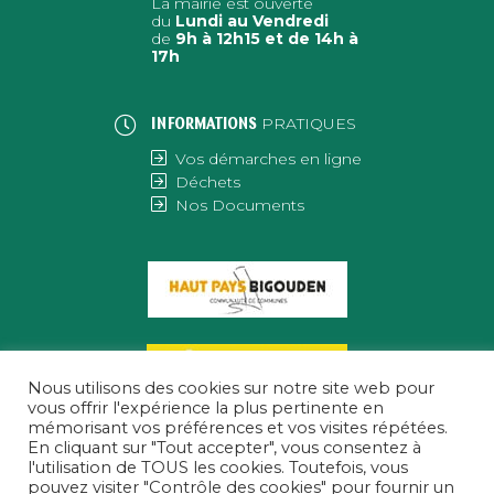
La mairie est ouverte
du
Lundi au Vendredi
de
9h à 12h15 et de 14h à
17h
PRATIQUES
INFORMATIONS
Vos démarches en ligne
Déchets
Nos Documents
Nous utilisons des cookies sur notre site web pour
vous offrir l'expérience la plus pertinente en
mémorisant vos préférences et vos visites répétées.
En cliquant sur "Tout accepter", vous consentez à
l'utilisation de TOUS les cookies. Toutefois, vous
pouvez visiter "Contrôle des cookies" pour fournir un