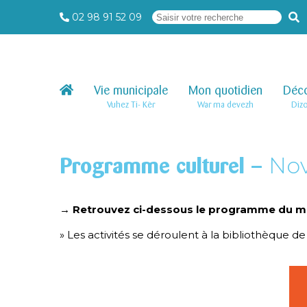
02 98 91 52 09
Vie municipale
–
Mon quotidien
–
Déco
Vuhez Ti- Kêr
War ma devezh
Diz
No
Programme culturel –
→ Retrouvez ci-dessous le programme du mo
» Les activités se déroulent à la bibliothèque d