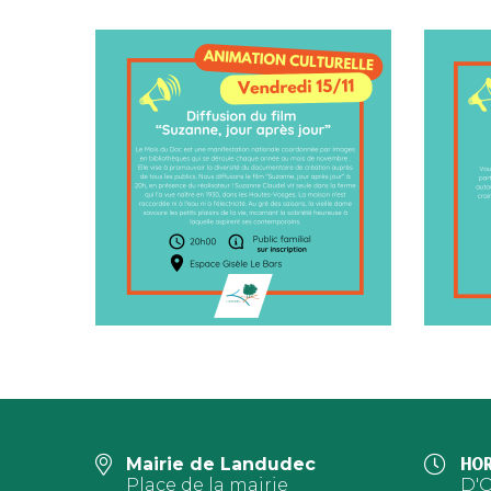
Mairie de Landudec
HOR
Place de la mairie
D'