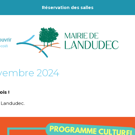
Réservation des salles
uvrir
–
ocoiñ
vembre 2024
is !
e Landudec.