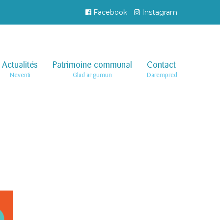
Facebook
Instagram
Actualités
–
Patrimoine communal
–
Contact
–
Neventi
Glad ar gumun
Darempred