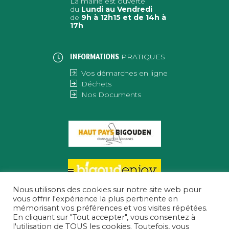
La mairie est ouverte
du
Lundi au Vendredi
de
9h à 12h15 et de 14h à
17h
PRATIQUES
INFORMATIONS
Vos démarches en ligne
Déchets
Nos Documents
Nous utilisons des cookies sur notre site web pour
vous offrir l'expérience la plus pertinente en
mémorisant vos préférences et vos visites répétées.
En cliquant sur "Tout accepter", vous consentez à
l'utilisation de TOUS les cookies. Toutefois, vous