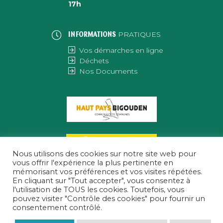
17h
PRATIQUES
INFORMATIONS
Vos démarches en ligne
Déchets
Nos Documents
Nous utilisons des cookies sur notre site web pour
vous offrir l'expérience la plus pertinente en
mémorisant vos préférences et vos visites répétées.
En cliquant sur "Tout accepter", vous consentez à
l'utilisation de TOUS les cookies. Toutefois, vous
pouvez visiter "Contrôle des cookies" pour fournir un
consentement contrôlé.
MENTIONS LÉGALES
|
POLITIQUE DE CONFIDENTIALITÉ