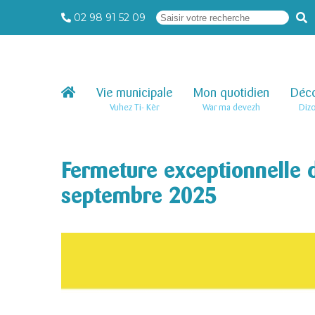
02 98 91 52 09
Vie municipale
–
Mon quotidien
–
Déco
Vuhez Ti- Kêr
War ma devezh
Diz
Fermeture exceptionnelle d
septembre 2025