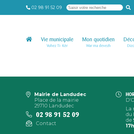
02 98 91 52 09
Vie municipale
–
Mon quotidien
–
Déco
Vuhez Ti- Kêr
War ma devezh
Diz
Mairie de Landudec
HOR
Place de la mairie
D'
29710 Landudec
La 
02 98 91 52 09
du
de
Contact
17