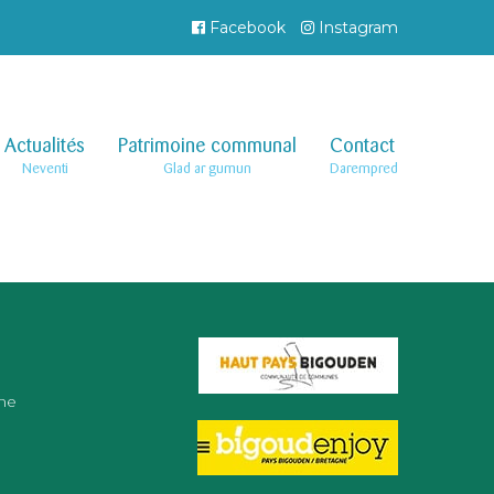
Facebook
Instagram
Actualités
–
Patrimoine communal
–
Contact
–
Neventi
Glad ar gumun
Darempred
ne