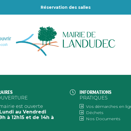
Réservation des salles
uvrir
–
ocoiñ
AIRES
INFORMATIONS
OUVERTURE
PRATIQUES
mairie est ouverte
Vos démarches en lig
Lundi au Vendredi
Déchets
9h à 12h15 et de 14h à
Nos Documents
h