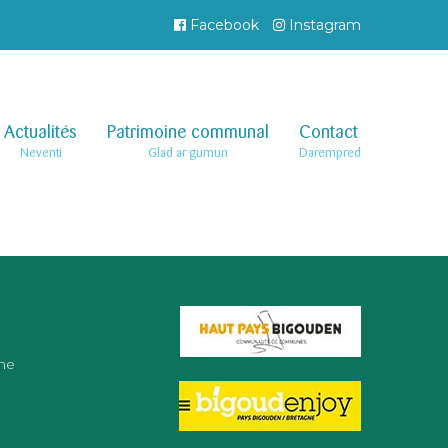
Facebook
Instagram
Actualités
–
Patrimoine communal
–
Contact
–
Neventi
Glad ar gumun
Darempred
ne