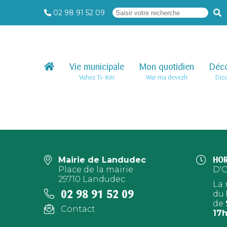
02 98 91 52 09
Vie municipale
–
Mon quotidien
–
Déco
Vuhez Ti- Kêr
War ma devezh
Diz
Mairie de Landudec
HOR
Place de la mairie
D'
29710 Landudec
La 
02 98 91 52 09
du
de
Contact
17