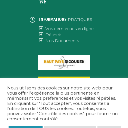
17h
PRATIQUES
INFORMATIONS
Vos démarches en ligne
Déchets
Nos Documents
Nous utilisons des cookies sur notre site web pour
vous offrir l'expérience la plus pertinente en
mémorisant vos préférences et vos visites répétées.
En cliquant sur "Tout accepter", vous consentez à
l'utilisation de TOUS les cookies. Toutefois, vous
pouvez visiter "Contrôle des cookies" pour fournir un
consentement contrôlé.
MENTIONS LÉGALES
|
POLITIQUE DE CONFIDENTIALITÉ